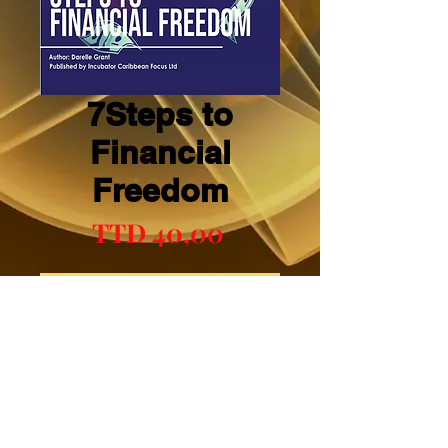
7Steps to
Financial
Freedom
Preço
TTD 40,00
Adicionar ao carrinho
Comprar
Mental Boosts Book Two (2)