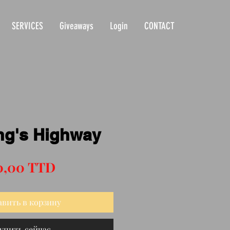
SERVICES
Giveaways
Login
CONTACT
ng's Highway
Цена
0,00 TTD
авить в корзину
упить сейчас