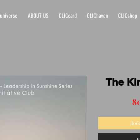
universe
ABOUT US
CLICcard
CLIChaven
CLICshop
The Ki
8
Доб
К